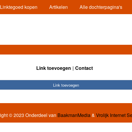
Linktegoed kopen
Artikelen
Alle dochterpagina's
Link toevoegen
Contact
Link toevoegen
ight © 2023 Onderdeel van
BaakmanMedia
&
Vrolijk Internet S