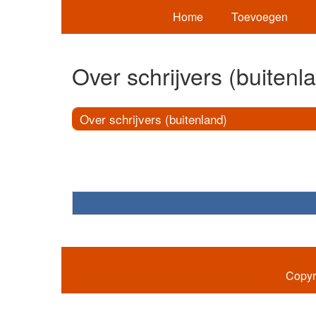
Home
Toevoegen
Over schrijvers (buitenl
Over schrijvers (buitenland)
Copyr