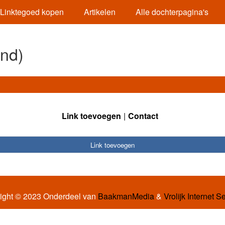
Linktegoed kopen
Artikelen
Alle dochterpagina's
and)
Link toevoegen
Contact
Link toevoegen
ight © 2023 Onderdeel van
BaakmanMedia
&
Vrolijk Internet S