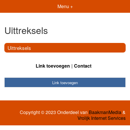
Menu +
Uittreksels
Uittreksels
Link toevoegen
Contact
Link toevoegen
Copyright © 2023 Onderdeel van
BaakmanMedia
&
Vrolijk Internet Services